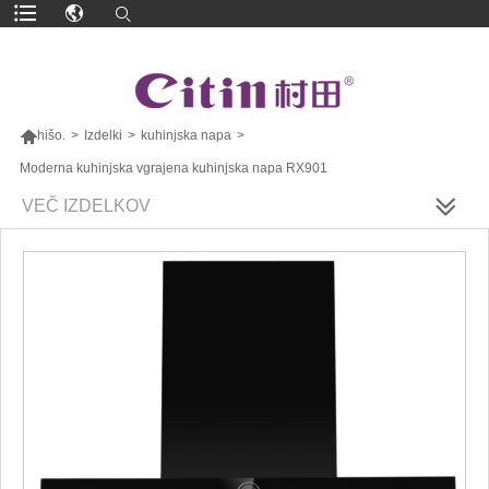

hišo.
>
Izdelki
>
kuhinjska napa
>
Moderna kuhinjska vgrajena kuhinjska napa RX901
VEČ IZDELKOV