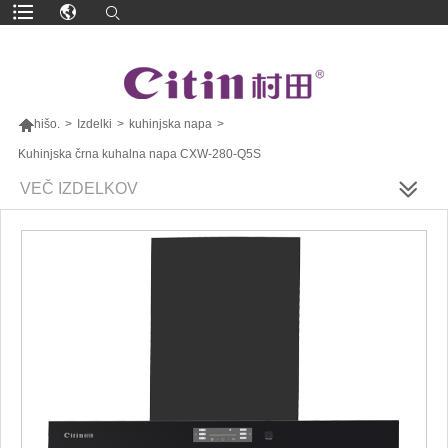

hišo.
>
Izdelki
>
kuhinjska napa
>
Kuhinjska črna kuhalna napa CXW-280-Q5S
VEČ IZDELKOV