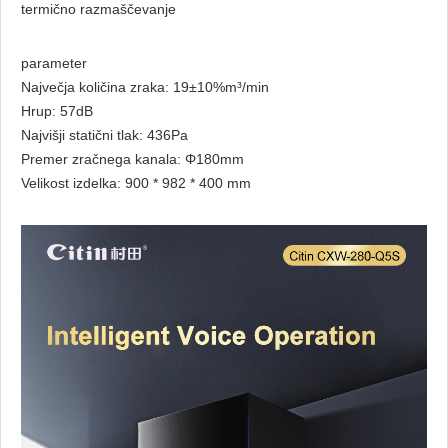
termično razmaščevanje
parameter
Največja količina zraka: 19±10%m³/min
Hrup: 57dB
Najvišji statični tlak: 436Pa
Premer zračnega kanala: Φ180mm
Velikost izdelka: 900 * 982 * 400 mm