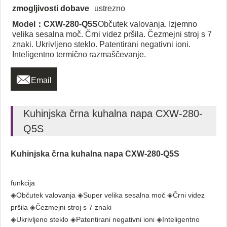
zmogljivosti dobave
ustrezno
Model：CXW-280-Q5S
Občutek valovanja. Izjemno
velika sesalna moč. Črni videz pršila. Čezmejni stroj s 7
znaki. Ukrivljeno steklo. Patentirani negativni ioni.
Inteligentno termično razmaščevanje.

Email
Kuhinjska črna kuhalna napa CXW-280-
Q5S
Kuhinjska črna kuhalna napa CXW-280-Q5S
funkcija
◈Občutek valovanja ◈Super velika sesalna moč ◈Črni videz
pršila ◈Čezmejni stroj s 7 znaki
◈Ukrivljeno steklo ◈Patentirani negativni ioni ◈Inteligentno