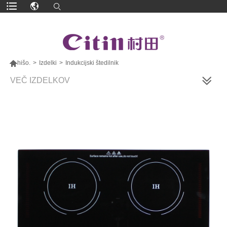

hišo.
>
Izdelki
>
Indukcijski štedilnik
VEČ IZDELKOV