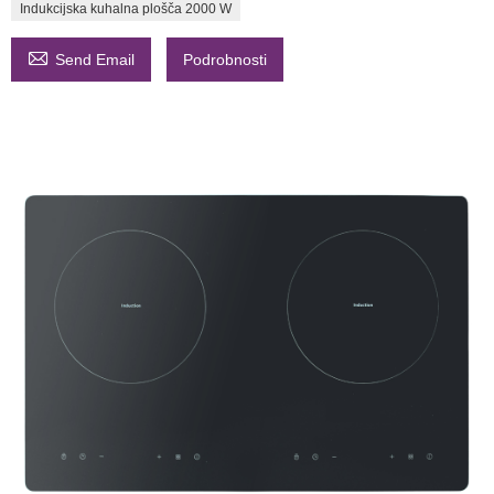
Indukcijska kuhalna plošča 2000 W

Send Email
Podrobnosti